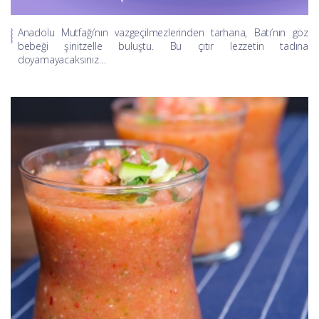
Anadolu Mutfağı’nın vazgeçilmezlerinden tarhana, Batı’nın göz
bebeği şinitzelle buluştu. Bu çıtır lezzetin tadına
doyamayacaksınız…