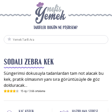
TARIFLER
BUGÜN NE PIŞIRSEM?
SODALI ZEBRA KEK
Süngerimsi dokusuyla tadanlardan tam not alacak bu
kek, pratik olmasının yanı sıra görüntüsüyle de göz
dolduracak…
15
oy /
3.66
ortalama
KAÇ KIŞILIK
HAZIRLAMA SÜRESI