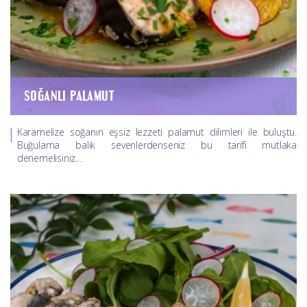
SOĞANLI PALAMUT
Karamelize soğanın eşsiz lezzeti palamut dilimleri ile buluştu.
Buğulama balık sevenlerdenseniz bu tarifi mutlaka
denemelisiniz…