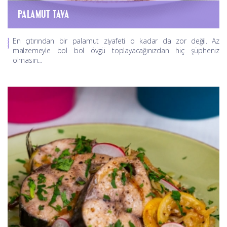
PALAMUT TAVA
En çıtırından bir palamut ziyafeti o kadar da zor değil. Az
malzemeyle bol bol övgü toplayacağınızdan hiç şüpheniz
olmasın…