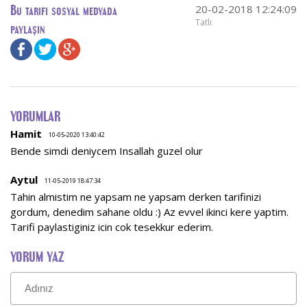
20-02-2018 12:24:09
Bu tarifi sosyal medyada
Tatlı
paylaşın
YORUMLAR
Hamit
10-05-2020 13:40:42
Bende simdi deniycem Insallah guzel olur
Aytul
11-05-2019 18:47:34
Tahin almistim ne yapsam ne yapsam derken tarifinizi
gordum, denedim sahane oldu :) Az evvel ikinci kere yaptim.
Tarifi paylastiginiz icin cok tesekkur ederim.
YORUM YAZ