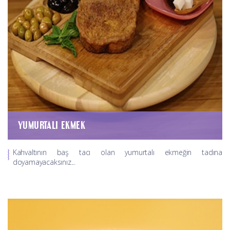
YUMURTALI EKMEK
Kahvaltının baş tacı olan yumurtalı ekmeğin tadına
doyamayacaksınız...