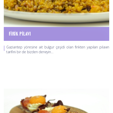
FIRIK PILAVI
Gaziantep yöresine ait bulgur çeşidi olan firikten yapılan pilavın
tarifini bir de bizden deneyin…