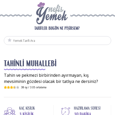
TARIFLER
BUGÜN NE PIŞIRSEM?
TAHINLI MUHALLEBI
Tahin ve pekmezi birbirinden ayırmayan, kış
mevsiminin gözdesi olacak bir tatlıya ne dersiniz?
38
oy /
3.05
ortalama
KAÇ KIŞILIK
HAZIRLAMA SÜRESI
3 KIŞILIK
30 DAKIKA