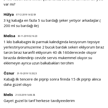
var mı?
Hülya
07-12-2019 14:52:59
3 kg kabağa en fazla 5 su bardağı şeker yetiyor arkadaşlar.(
200 ml su bardağı ile)
Melisa
30-11-2019 02:16:20
1 kilo balkabagini iki parmak kalindiginda kesiyorum tepsiye
yerlestiriyorumuzerine 2 bucuk bardak sekeri ekliyorum biraz
tarcin biraz karanfil ekliyorum 40 dk 160derecede oluyor
birazda dinlendirip cevizle servis mukemmel oluyor.su
eklemeyin ayrica uzun balkabaklari tercihim
Öznur
31-10-2019 15:33:23
Kabağı ilk tencere de pişirip sonra fırında 15 dk pişirip alınca
daha güzel oluyo
Melis
21-03-2019 14:06:36
Gayet guzel bi tarif herkese tavdiyeederim