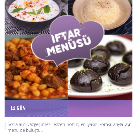
14.GÜN
Sofraların vazgeçilmez lezzeti nohut, en yakın komşularıyla aynı
menü de buluştu...