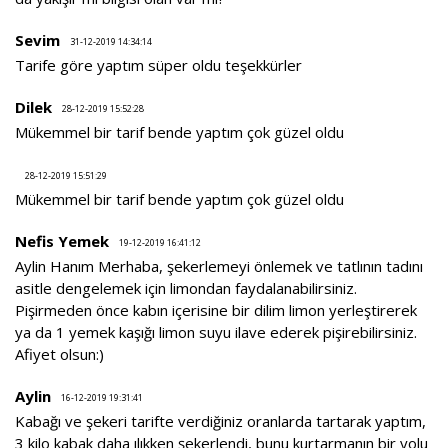
Sevim
31-12-2019 14:34:14
Tarife göre yaptım süper oldu teşekkürler
Dilek
28-12-2019 15:52:28
Mükemmel bir tarif bende yaptım çok güzel oldu
28-12-2019 15:51:29
Mükemmel bir tarif bende yaptım çok güzel oldu
Nefis Yemek
19-12-2019 16:41:12
Aylin Hanım Merhaba, şekerlemeyi önlemek ve tatlının tadını
asitle dengelemek için limondan faydalanabilirsiniz.
Pişirmeden önce kabın içerisine bir dilim limon yerleştirerek
ya da 1 yemek kaşığı limon suyu ilave ederek pişirebilirsiniz.
Afiyet olsun:)
Aylin
16-12-2019 19:31:41
Kabağı ve şekeri tarifte verdiğiniz oranlarda tartarak yaptım,
3 kilo kabak daha ılıkken şekerlendi, bunu kurtarmanın bir yolu