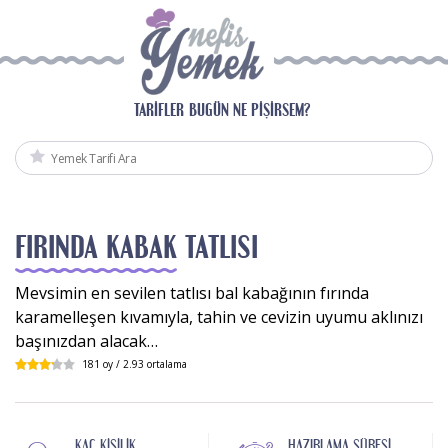
TARIFLER
BUGÜN NE PIŞIRSEM?
FIRINDA KABAK TATLISI
Mevsimin en sevilen tatlısı bal kabağının fırında
karamelleşen kıvamıyla, tahin ve cevizin uyumu aklınızı
başınızdan alacak…
181
oy /
2.93
ortalama
KAÇ KIŞILIK
HAZIRLAMA SÜRESI