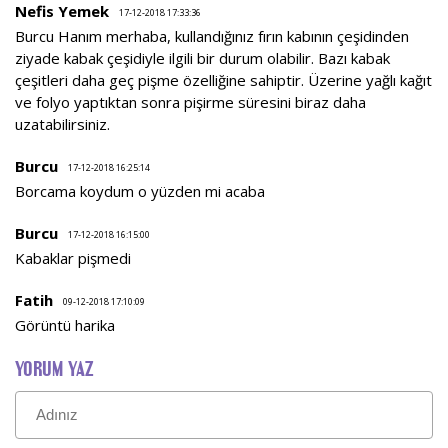
Nefis Yemek
17-12-2018 17:33:36
Burcu Hanım merhaba, kullandığınız fırın kabının çeşidinden
ziyade kabak çeşidiyle ilgili bir durum olabilir. Bazı kabak
çeşitleri daha geç pişme özelliğine sahiptir. Üzerine yağlı kağıt
ve folyo yaptıktan sonra pişirme süresini biraz daha
uzatabilirsiniz.
Burcu
17-12-2018 16:25:14
Borcama koydum o yüzden mi acaba
Burcu
17-12-2018 16:15:00
Kabaklar pişmedi
Fatih
09-12-2018 17:10:09
Görüntü harika
YORUM YAZ