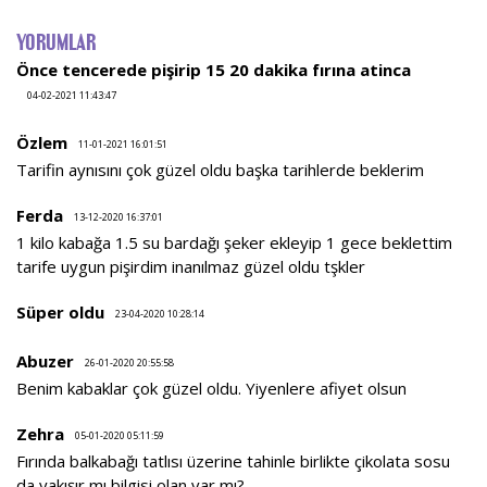
YORUMLAR
Önce tencerede pişirip 15 20 dakika fırına atinca
04-02-2021 11:43:47
Özlem
11-01-2021 16:01:51
Tarifin aynısını çok güzel oldu başka tarihlerde beklerim
Ferda
13-12-2020 16:37:01
1 kilo kabağa 1.5 su bardağı şeker ekleyip 1 gece beklettim
tarife uygun pişirdim inanılmaz güzel oldu tşkler
Süper oldu
23-04-2020 10:28:14
Abuzer
26-01-2020 20:55:58
Benim kabaklar çok güzel oldu. Yiyenlere afiyet olsun
Zehra
05-01-2020 05:11:59
Fırında balkabağı tatlısı üzerine tahinle birlikte çikolata sosu
da yakışır mı bilgisi olan var mı?