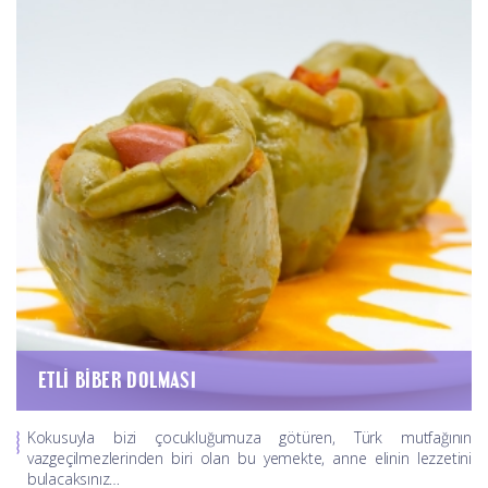
ETLI BIBER DOLMASI
Kokusuyla bizi çocukluğumuza götüren, Türk mutfağının
vazgeçilmezlerinden biri olan bu yemekte, anne elinin lezzetini
bulacaksınız…