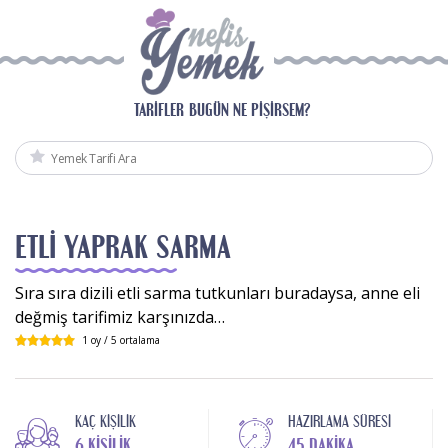
TARIFLER
BUGÜN NE PIŞIRSEM?
ETLI YAPRAK SARMA
Sıra sıra dizili etli sarma tutkunları buradaysa, anne eli
değmiş tarifimiz karşınızda…
1
oy /
5
ortalama
KAÇ KIŞILIK
HAZIRLAMA SÜRESI
6 KIŞILIK
45 DAKIKA