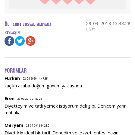
29-03-2018 13:43:28
Bu tarifi sosyal medyada
Diyet
paylaşın
YORUMLAR
Furkan
02-05-2020 14:47:55
kaç kh acaba doğum günüm yaklaştıda
Eren
26-03-2019 21:30:28
Diyetteyim ve tatlı yemek istiyorum deli gibi. Denicem yarın
mutlaka
Meryem
28-07-2018 14:28:01
Diyet için ideal bir tarif. Denedim ve lezzeti enfes. Yazın