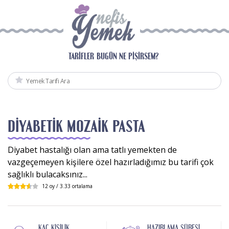
TARIFLER
BUGÜN NE PIŞIRSEM?
DIYABETIK MOZAIK PASTA
Diyabet hastalığı olan ama tatlı yemekten de
vazgeçemeyen kişilere özel hazırladığımız bu tarifi çok
sağlıklı bulacaksınız...
12
oy /
3.33
ortalama
KAÇ KIŞILIK
HAZIRLAMA SÜRESI