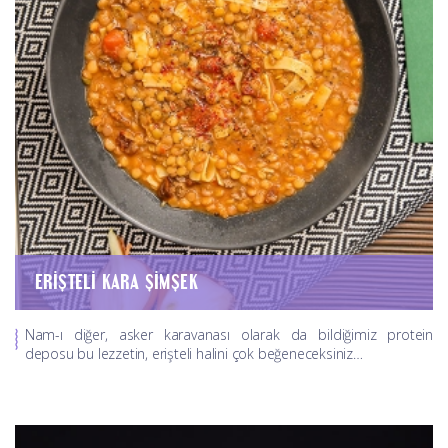
ERIŞTELI KARA ŞIMŞEK
Nam-ı diğer, asker karavanası olarak da bildiğimiz protein
deposu bu lezzetin, erişteli halini çok beğeneceksiniz…