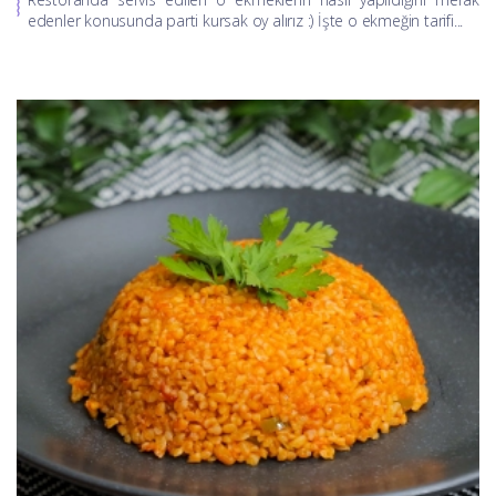
edenler konusunda parti kursak oy alırız :) İşte o ekmeğin tarifi...