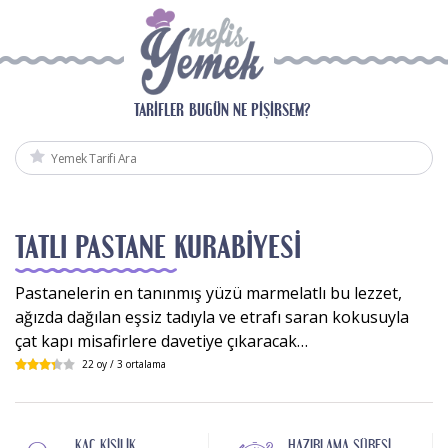
TARIFLER
BUGÜN NE PIŞIRSEM?
TATLI PASTANE KURABIYESI
Pastanelerin en tanınmış yüzü marmelatlı bu lezzet,
ağızda dağılan eşsiz tadıyla ve etrafı saran kokusuyla
çat kapı misafirlere davetiye çıkaracak…
22
oy /
3
ortalama
KAÇ KIŞILIK
HAZIRLAMA SÜRESI