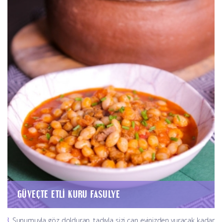
GÜVEÇTE ETLI KURU FASULYE
Sunumuyla göz dolduran, tadıyla sizi can evinizden vuracak kadar