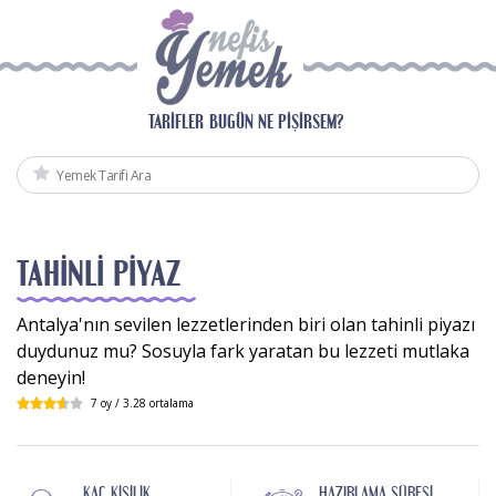
TARIFLER
BUGÜN NE PIŞIRSEM?
TAHINLI PIYAZ
Antalya'nın sevilen lezzetlerinden biri olan tahinli piyazı
duydunuz mu? Sosuyla fark yaratan bu lezzeti mutlaka
deneyin!
7
oy /
3.28
ortalama
KAÇ KIŞILIK
HAZIRLAMA SÜRESI