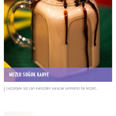
MUZLU SOĞUK KAHVE
Lezzetiyle sizi can evinizden vuracak serinletici bir lezzet...