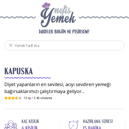
TARIFLER
BUGÜN NE PIŞIRSEM?
KAPUSKA
Diyet yapanların en sevilesi, acıyı sevdiren yemeği
bağırsaklarımızı çalıştırmaya geliyor…
13
oy /
3.46
ortalama
KAÇ KIŞILIK
HAZIRLAMA SÜRESI
6 KIŞILIK
15 DAKIKA