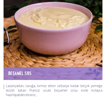
BEŞAMEL SOS
Lazanyadan, tavuğa, kırmızı etten sebzeye kadar birçok yemeğe
lezzet katan Fransız usulü beşamel sosu evde kolayca
hazırlayabileceksiniz...