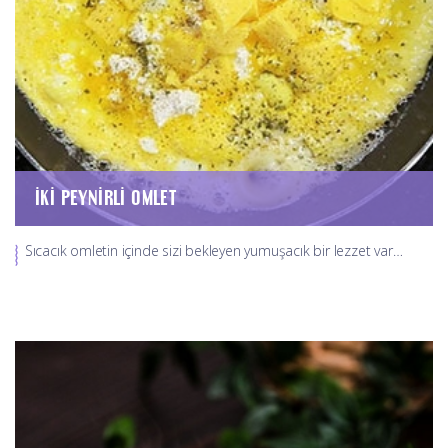
İKI PEYNIRLI OMLET
Sıcacık omletin içinde sizi bekleyen yumuşacık bir lezzet var…