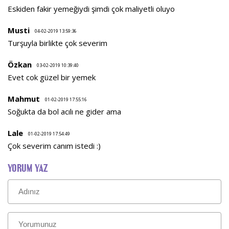
Eskiden fakir yemeğiydi şimdi çok maliyetli oluyo
Musti
04-02-2019 13:59:36
Turşuyla birlikte çok severim
Özkan
03-02-2019 10:39:40
Evet cok güzel bir yemek
Mahmut
01-02-2019 17:55:16
Soğukta da bol acılı ne gider ama
Lale
01-02-2019 17:54:49
Çok severim canım istedi :)
YORUM YAZ