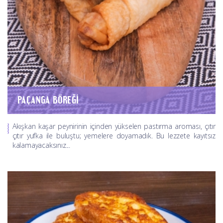
PAÇANGA BÖREĞI
Akışkan kaşar peynirinin içinden yükselen pastırma aroması, çıtır
çıtır yufka ile buluştu; yemelere doyamadık. Bu lezzete kayıtsız
kalamayacaksınız...