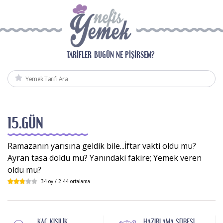
TARIFLER
BUGÜN NE PIŞIRSEM?
15.GÜN
Ramazanın yarısına geldik bile...İftar vakti oldu mu?
Ayran tasa doldu mu? Yanındaki fakire; Yemek veren
oldu mu?
34
oy /
2.44
ortalama
KAÇ KIŞILIK
HAZIRLAMA SÜRESI