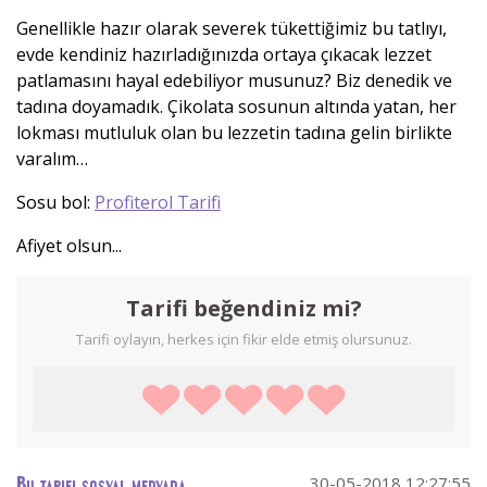
Genellikle hazır olarak severek tükettiğimiz bu tatlıyı,
evde kendiniz hazırladığınızda ortaya çıkacak lezzet
patlamasını hayal edebiliyor musunuz? Biz denedik ve
tadına doyamadık. Çikolata sosunun altında yatan, her
lokması mutluluk olan bu lezzetin tadına gelin birlikte
varalım…
Sosu bol:
Profiterol Tarifi
Afiyet olsun...
Tarifi beğendiniz mi?
Tarifi oylayın, herkes için fikir elde etmiş olursunuz.
30-05-2018 12:27:55
Bu tarifi sosyal medyada