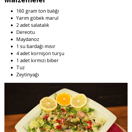
160 gram ton balığı
Yarım göbek marul
2 adet salatalık
Dereotu
Maydanoz
1 su bardağı mısır
4 adet kornişon turşu
1 adet kırmızı biber
Tuz
Zeytinyağı