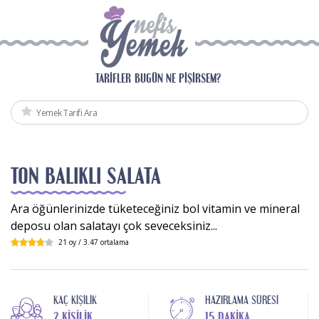
TARIFLER
BUGÜN NE PIŞIRSEM?
TON BALIKLI SALATA
Ara öğünlerinizde tüketeceğiniz bol vitamin ve mineral
deposu olan salatayı çok seveceksiniz...
21
oy /
3.47
ortalama
KAÇ KIŞILIK
HAZIRLAMA SÜRESI
2 KIŞILIK
15 DAKIKA