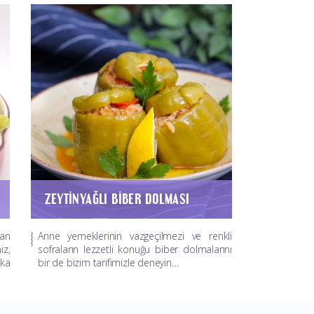
ZEYTINYAĞLI BIBER DOLMASI
lan
Anne yemeklerinin vazgeçilmezi ve renkli
iz,
sofraların lezzetli konuğu biber dolmalarını
aka
bir de bizim tarifimizle deneyin…