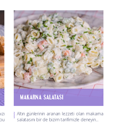
MAKARNA SALATASI
ızı
Altın günlerinin aranan lezzeti olan makarna
 bu
salatasını bir de bizim tarifimizle deneyin...