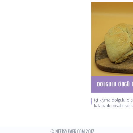
DOLGULU ÖRGÜ 
İçi kıyma dolgulu olan
kalabalık misafir sofra
© NEFISYEMEK.COM 2017.