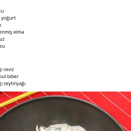
tu
 yoğurt
k
lenmiş elma
tuz
 su
ı ceviz
 pul biber
ı zeytinyağı