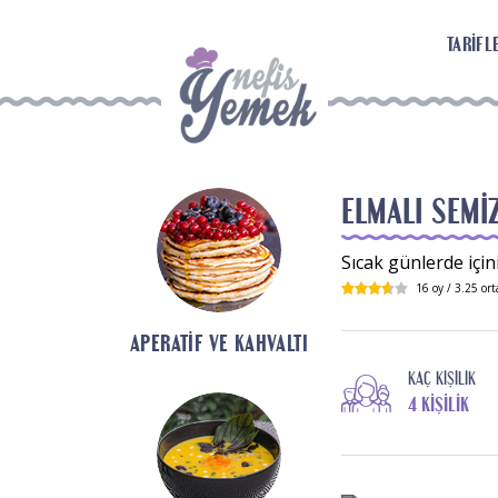
TARIFL
ELMALI SEMI
Sıcak günlerde için
16
oy /
3.25
ort
APERATIF VE KAHVALTI
KAÇ KIŞILIK
4 KIŞILIK