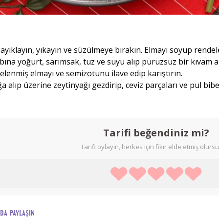
 ayıklayın, yıkayın ve süzülmeye bırakın. Elmayı soyup rendel
bına yoğurt, sarımsak, tuz ve suyu alıp pürüzsüz bir kıvam al
delenmiş elmayı ve semizotunu ilave edip karıştırın.
a alıp üzerine zeytinyağı gezdirip, ceviz parçaları ve pul biber
Tarifi beğendiniz mi?
Tarifi oylayın, herkes için fikir elde etmiş olurs
ada paylaşın