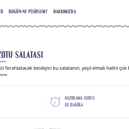
ER
BUGÜN NE PIŞIRSEM?
HAKKIMIZDA
ZOTU SALATASI
izi ferahlatacak besleyici bu salatanın, yeşil elmalı halini ço
alama
HAZIRLAMA SÜRESI
10 DAKIKA