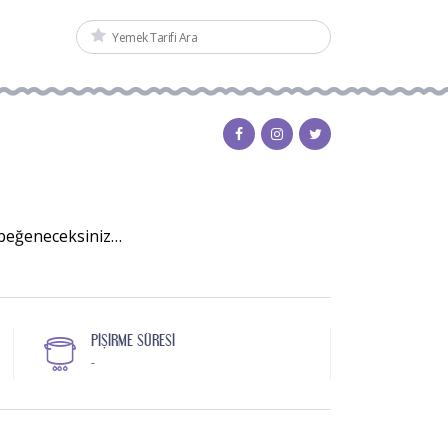
k beğeneceksiniz…
PIŞIRME SÜRESI
-