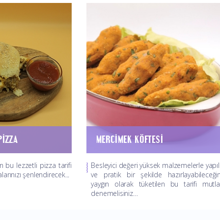
PIZZA
MERCIMEK KÖFTESI
 bu lezzetli pizza tarifi
Besleyici değeri yüksek malzemelerle yapı
larınızı şenlendirecek...
ve pratik bir şekilde hazırlayabileceğin
yaygın olarak tüketilen bu tarifi mutl
denemelisiniz…