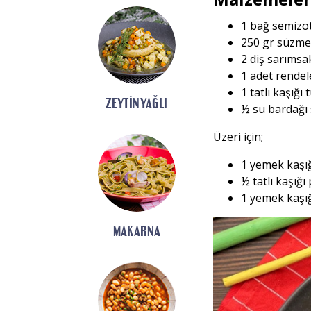
1 bağ semizo
250 gr süzme
2 diş sarımsa
1 adet rende
1 tatlı kaşığı 
ZEYTINYAĞLI
½ su bardağı
Üzeri için;
1 yemek kaşığ
½ tatlı kaşığı
1 yemek kaşığ
MAKARNA