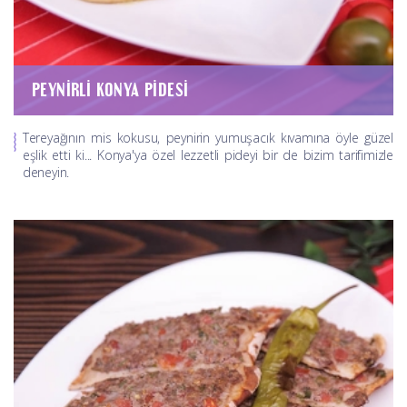
PEYNIRLI KONYA PIDESI
Tereyağının mis kokusu, peynirin yumuşacık kıvamına öyle güzel
eşlik etti ki... Konya'ya özel lezzetli pideyi bir de bizim tarifimizle
deneyin.