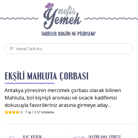
TARIFLER
BUGÜN NE PIŞIRSEM?
EKŞILI MAHLUTA ÇORBASI
Antakya yöresinin mercimek çorbası olarak bilinen
Mahluta, bol kişnişli aroması ve sıcacık kadifemsi
dokusuyla favorileriniz arasına girmeye aday…
7
oy /
3.57
ortalama
KAÇ KIŞILIK
HAZIRLAMA SÜRESI